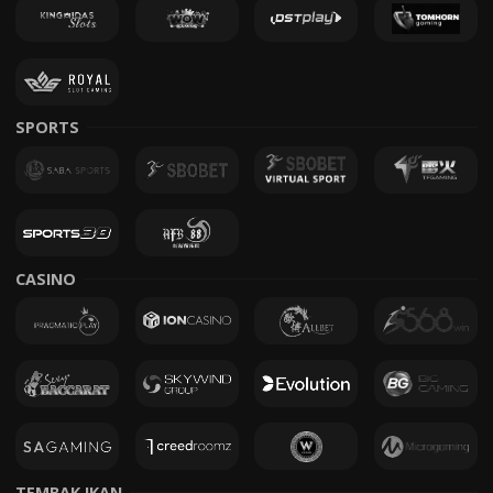
SPORTS
CASINO
TEMBAK IKAN