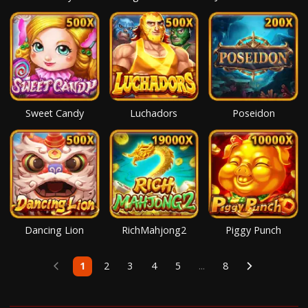
Sweet Candy
Luchadors
Poseidon
Dancing Lion
RichMahjong2
Piggy Punch
1
2
3
4
5
...
8