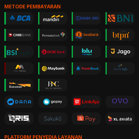
METODE PEMBAYARAN
PLATFORM PENYEDIA LAYANAN